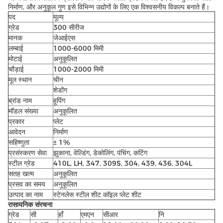
निर्माण, और अनुकूल गुण इसे विभिन्न उद्योगों के लिए एक विश्वसनीय विकल्प बनाते हैं।
पद
मूल्य
ग्रेड
300 सीरीज
मानक
जेआईएस
लम्बाई
1000-6000 मिमी
मोटाई
अनुकूलित
चौड़ाई
1000-2000 मिमी
मूल स्थान
चीन
शेडोंग
ब्रांड नाम
हूपिंग
मॉडल संख्या
अनुकूलित
प्रकार
प्लेट
आवेदन
निर्माण
सहिष्णुता
± 1%
प्रसंस्करण सेवा
झुकाना, वेल्डिंग, डेकोलिंग, पंचिंग, कटिंग
स्टील ग्रेड
410L, LH, 347, 309S, 304, 439, 436, 304L
सतह खत्म
अनुकूलित
प्रसव का समय
अनुकूलित
उत्पाद का नाम
स्टेनलेस स्टील शीट कॉइल प्लेट शीट
रासायनिक संरचना
ग्रेड
सी
हाँ
एमएन
सीआर
नि