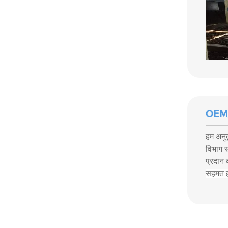
OEM
हम अनुक
विभाग स
प्रदान 
सहमत ह