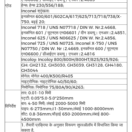
हेन्स: हेन्स 230/556/188;
ग्रेड
Inconel श्रृंखला:
इनकोनल 600/601/602CA/617/625/713/718/738/X-
750, बढ़ई 20;
Inconel 718 / UNS N07718 / DIN W. Nr.2.4668,
इनकॉनेल 601 / यूएनएस एन06601 / दीन डब्ल्यू। एनआर।2.4851,
Inconel 625 / UNS N06625 / DIN W. Nr.2.4856,
Inconel 725 / UNS N0725, Inconel X-750 / UNS
N07750 / DIN W. Nr।2.4669, इनकॉनल 600 / यूएनएस
एन06600 / डीआईएन डब्ल्यू। एनआर।2.4816
Incoloy: Incoloy 800/800H/800HT/825/925/926;
GH: GH2132, GH3030, GH3039, GH3128, GH4180,
GH3044
मोनेल: मोनेल 400/K500/R405
नाइट्रोनिक: नाइट्रोनिक 40/50/60;
निमोनिक: निमोनिक 75/80A/90/A263;
तार: 0.01-10 मिमी
पट्टी: 0.05*5.0-5.0*250mm
बार: 4-50 मिमी; लंबाई 2000-5000 मिमी
विनिर्देश
पाइप: 6-273mm;δ1-30mm;लंबाई 1000-8000mm
शीट: 0.8-36mm;चौड़ाई 650-2000mm;लंबाई 800-
4500mm
1. तैयारी प्रक्रिया के अनुसार विरूपण सुपरऑलॉय में विभाजित किया जा
सकता है,