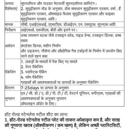
उत्पाद
सुपरलॉयज और पाउडर मेटलर्जी सुपरएलॉयज कास्टिंग।
विशेषताएं
2. सुदृढ़ीकरण मोड के अनुसार, ठोस समाधान सुदृढ़ीकरण प्रकार, वर्षा . हैं
सुदृढ़ीकरण प्रकार, ऑक्साइड फैलाव सुदृढ़ीकरण प्रकार और फाइबर
सुदृढ़ीकरण प्रकार, आदि।
मानक
जीबी, एआईएसआई, एएसटीएम, डीआईएन, एन, एसयूएस, यूएनएस आदि
निरीक्षण
आईएसओ, एसजीएस, बीवी और इतने पर।
उच्च तापमान घटक जैसे टरबाइन ब्लेड, गाइड वेन्स, टरबाइन डिस्क, उच्च
दबाव
आवेदन
कंप्रेसर डिस्क, मशीन निर्माण
और उड्डयन, नौसेना और औद्योगिक गैस टर्बाइनों के निर्माण में उपयोग किए
जाने वाले दहन कक्ष
1. लकड़ी के मामलों में पैक किए गए मामले
2. पेपर पैकेजिंग
पैकेजिंग
3. प्लास्टिक पैकिंग
4. फोम पैकेजिंग
ग्राहकों की आवश्यकताओं या उत्पादों के अनुसार पैकेजिंग
वितरण
7-25days या उत्पाद के अनुसार
एल / सी, डी / ए, डी / पी, टी / टी, वेस्टर्न यूनियन, मनीग्राम, ग्राहकों की
भुगतान
आवश्यकताओं के अनुसार भुगतान
ऑफलाइन ऑर्डर के लिए।
हॉट रोल्ड स्टेनलेस स्टील शीट का लाभ:
1. हॉट-रोल्ड स्टेनलेस स्टील प्लेट की ताकत अपेक्षाकृत कम है, और सतह
की गुणवत्ता खराब (ऑक्सीकरण / कम खत्म) है, लेकिन अच्छी प्लास्टिसिटी,