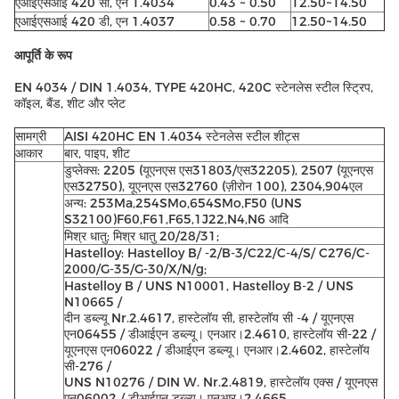
एआईएसआई 420 सी, एन 1.4034
0.43 ~ 0.50
12.50~14.50
एआईएसआई 420 डी, एन 1.4037
0.58 ~ 0.70
12.50~14.50
आपूर्ति के रूप
EN 4034 / DIN 1.4034, TYPE 420HC, 420C स्टेनलेस स्टील स्ट्रिप,
कॉइल, बैंड, शीट और प्लेट
सामग्री
AISI 420HC EN 1.4034 स्टेनलेस स्टील शीट्स
आकार
बार, पाइप, शीट
डुप्लेक्स: 2205 (यूएनएस एस31803/एस32205), 2507 (यूएनएस
एस32750), यूएनएस एस32760 (ज़ीरोन 100), 2304,904एल
अन्य: 253Ma,254SMo,654SMo,F50 (UNS
S32100)F60,F61,F65,1J22,N4,N6 आदि
मिश्र धातु: मिश्र धातु 20/28/31;
Hastelloy: Hastelloy B/ -2/B-3/C22/C-4/S/ C276/C-
2000/G-35/G-30/X/N/g;
Hastelloy B / UNS N10001, Hastelloy B-2 / UNS
N10665 /
दीन डब्ल्यू Nr.2.4617, हास्टेलॉय सी, हास्टेलॉय सी -4 / यूएनएस
एन06455 / डीआईएन डब्ल्यू। एनआर।2.4610, हास्टेलॉय सी-22 /
यूएनएस एन06022 / डीआईएन डब्ल्यू। एनआर।2.4602, हास्टेलॉय
सी-276 /
UNS N10276 / DIN W. Nr.2.4819, हास्टेलॉय एक्स / यूएनएस
एन06002 / डीआईएन डब्ल्यू। एनआर।2.4665