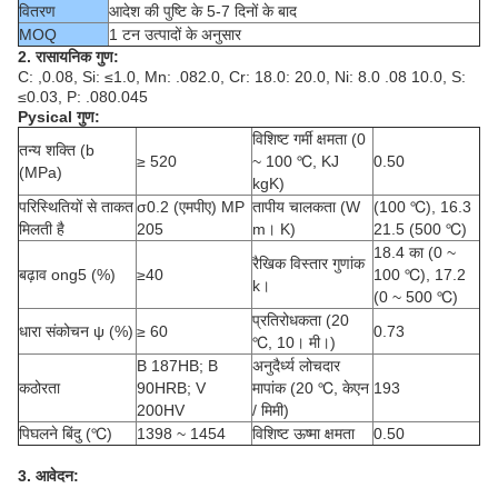
वितरण
आदेश की पुष्टि के 5-7 दिनों के बाद
MOQ
1 टन उत्पादों के अनुसार
2. रासायनिक गुण:
C: ,0.08, Si: ≤1.0, Mn: .082.0, Cr: 18.0: 20.0, Ni: 8.0 .08 10.0, S:
≤0.03, P: .080.045
Pysical गुण:
विशिष्ट गर्मी क्षमता (0
तन्य शक्ति (b
≥ 520
~ 100 ℃, KJ
0.50
(MPa)
kgK)
परिस्थितियों से ताकत
σ0.2 (एमपीए) MP
तापीय चालकता (W
(100 ℃), 16.3
मिलती है
205
m। K)
21.5 (500 ℃)
18.4 का (0 ~
रैखिक विस्तार गुणांक
बढ़ाव ong5 (%)
≥40
100 ℃), 17.2
k।
(0 ~ 500 ℃)
प्रतिरोधकता (20
धारा संकोचन ψ (%)
≥ 60
0.73
℃, 10। मी।)
B 187HB;
B
अनुदैर्ध्य लोचदार
कठोरता
90HRB;
V
मापांक (20 ℃, केएन
193
200HV
/ मिमी)
पिघलने बिंदु (℃)
1398 ~ 1454
विशिष्ट ऊष्मा क्षमता
0.50
3. आवेदन: