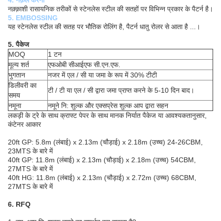
4. नक़ल करना
नक़्क़ाशी रासायनिक तरीकों से स्टेनलेस स्टील की सतहों पर विभिन्न प्रकार के पैटर्न है।
5. EMBOSSING
यह स्टेनलेस स्टील की सतह पर भौतिक रोलिंग है, पैटर्न धातु रोलर से आता है ...।
5. पैकेज
MOQ
1 टन
मूल्य शर्त
एफओबी सीआईएफ सी.एन.एफ.
भुगतान
नजर में एल / सी या जमा के रूप में 30% टीटी
डिलीवरी का
टी / टी या एल / सी द्वारा जमा प्राप्त करने के 5-10 दिन बाद।
समय
नमूना
नमूने नि: शुल्क और एक्सप्रेस शुल्क आप द्वारा सहन
लकड़ी के ट्रे के साथ क्राफ्ट पेपर के साथ मानक निर्यात पैकेज या आवश्यकतानुसार,
कंटेनर आकार
20ft GP: 5.8m (लंबाई) x 2.13m (चौड़ाई) x 2.18m (उच्च) 24-26CBM,
23MTS के बारे में
40ft GP: 11.8m (लंबाई) x 2.13m (चौड़ाई) x 2.18m (उच्च) 54CBM,
27MTS के बारे में
40ft HG: 11.8m (लंबाई) x 2.13m (चौड़ाई) x 2.72m (उच्च) 68CBM,
27MTS के बारे में
6. RFQ